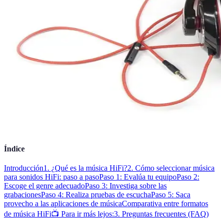
Índice
Introducción
1. ¿Qué es la música HiFi?
2. Cómo seleccionar música
para sonidos HiFi: paso a paso
Paso 1: Evalúa tu equipo
Paso 2:
Escoge el genre adecuado
Paso 3: Investiga sobre las
grabaciones
Paso 4: Realiza pruebas de escucha
Paso 5: Saca
provecho a las aplicaciones de música
Comparativa entre formatos
de música HiFi
📺 Para ir más lejos:
3. Preguntas frecuentes (FAQ)