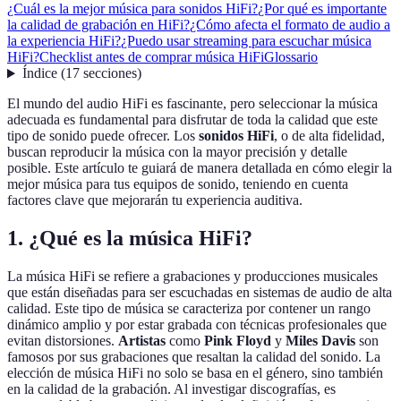
¿Cuál es la mejor música para sonidos HiFi?
¿Por qué es importante
la calidad de grabación en HiFi?
¿Cómo afecta el formato de audio a
la experiencia HiFi?
¿Puedo usar streaming para escuchar música
HiFi?
Checklist antes de comprar música HiFi
Glossario
Índice
(
17
secciones
)
El mundo del audio HiFi es fascinante, pero seleccionar la música
adecuada es fundamental para disfrutar de toda la calidad que este
tipo de sonido puede ofrecer. Los
sonidos HiFi
, o de alta fidelidad,
buscan reproducir la música con la mayor precisión y detalle
posible. Este artículo te guiará de manera detallada en cómo elegir la
mejor música para tus equipos de sonido, teniendo en cuenta
factores clave que mejorarán tu experiencia auditiva.
1. ¿Qué es la música HiFi?
La música HiFi se refiere a grabaciones y producciones musicales
que están diseñadas para ser escuchadas en sistemas de audio de alta
calidad. Este tipo de música se caracteriza por contener un rango
dinámico amplio y por estar grabada con técnicas profesionales que
evitan distorsiones.
Artistas
como
Pink Floyd
y
Miles Davis
son
famosos por sus grabaciones que resaltan la calidad del sonido. La
elección de música HiFi no solo se basa en el género, sino también
en la calidad de la grabación. Al investigar discografías, es