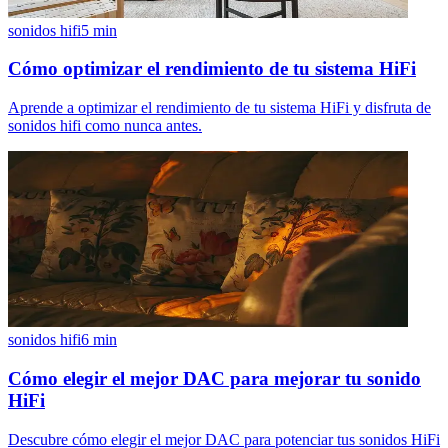
sonidos hifi
5
min
Cómo optimizar el rendimiento de tu sistema HiFi
Aprende a optimizar el rendimiento de tu sistema HiFi y disfruta de
sonidos hifi como nunca antes.
sonidos hifi
6
min
Cómo elegir el mejor DAC para mejorar tu sonido
HiFi
Descubre cómo elegir el mejor DAC para potenciar tus sonidos HiFi