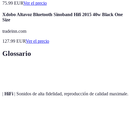
75.99
EUR
Ver el precio
Xdobo Altavoz Bluetooth Sinoband Hifi 2015 40w Black One
Size
tradeinn.com
127.99
EUR
Ver el precio
Glossario
Terme
Définition
|
HiFi
| Sonidos de alta fidelidad, reproducción de calidad maximale.
FLAC
Formato de audio sin pérdida que preserva la calidad.
DSD
Formato de audio digital que ofrece una calidad superior.