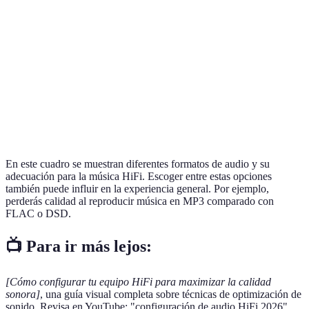
FLAC
Alta
Hasta 24 bit
Música clásica, 
Grabaciones de
DSD
Muy alta
Muy alta
estudio
Alta calidad, Ap
ALAC
Alta
Hasta 24 bit
users
En este cuadro se muestran diferentes formatos de audio y su
adecuación para la música HiFi. Escoger entre estas opciones
también puede influir en la experiencia general. Por ejemplo,
perderás calidad al reproducir música en MP3 comparado con
FLAC o DSD.
📺 Para ir más lejos:
[Cómo configurar tu equipo HiFi para maximizar la calidad
sonora]
, una guía visual completa sobre técnicas de optimización de
sonido. Revisa en YouTube: "configuración de audio HiFi 2026".