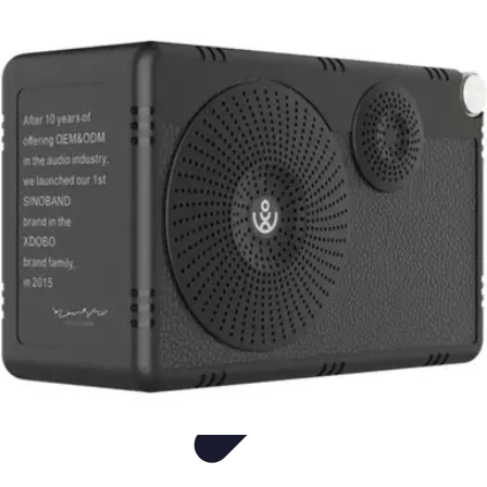
Sonidos HiFi
sonidos hifi
Tutoriales
Comparativas
Informativo
Opiniones Expertas
Sonidos HiFi