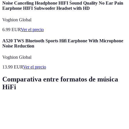
Noise Canceling Headphone HIFI Sound Quality No Ear Pain
Earphone HIFI Subwoofer Headset with HD
Voghion Global
6.99
EUR
Ver el precio
A520 TWS Bluetooth Sports Hifi Earphone With Microphone
Noise Reduction
Voghion Global
13.99
EUR
Ver el precio
Comparativa entre formatos de música
HiFi
Formato
Calidad de sonido
Tasa de bits
Recomendado 
Uso general, no
MP3
Baja
Variable
HiFi