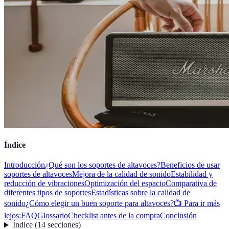
Índice
Introducción
¿Qué son los soportes de altavoces?
Beneficios de usar
soportes de altavoces
Mejora de la calidad de sonido
Estabilidad y
reducción de vibraciones
Optimización del espacio
Comparativa de
diferentes tipos de soportes
Estadísticas sobre la calidad de
sonido
¿Cómo elegir un buen soporte para altavoces?
📺 Para ir más
lejos:
FAQ
Glossario
Checklist antes de la compra
Conclusión
Índice
(
14
secciones
)