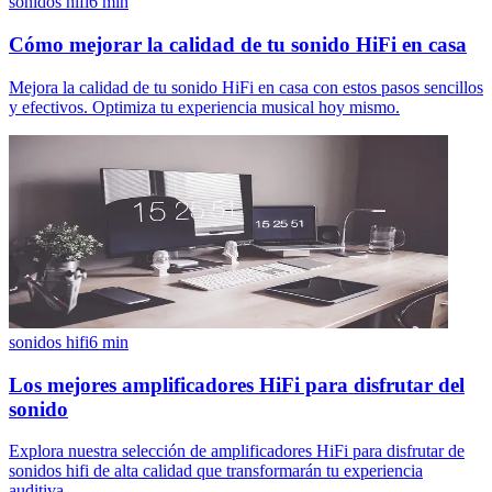
sonidos hifi
6
min
Cómo mejorar la calidad de tu sonido HiFi en casa
Mejora la calidad de tu sonido HiFi en casa con estos pasos sencillos
y efectivos. Optimiza tu experiencia musical hoy mismo.
sonidos hifi
6
min
Los mejores amplificadores HiFi para disfrutar del
sonido
Explora nuestra selección de amplificadores HiFi para disfrutar de
sonidos hifi de alta calidad que transformarán tu experiencia
auditiva.