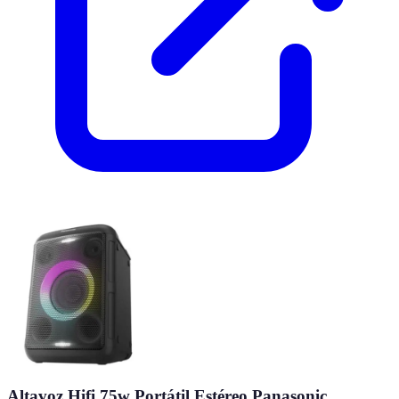
Altavoz Hifi 75w Portátil Estéreo Panasonic