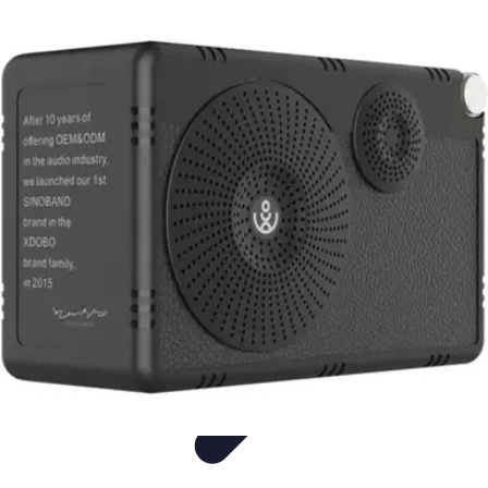
Sonidos HiFi
sonidos hifi
Tutoriales
Comparativas
Informativo
Opiniones Expertas
Sonidos HiFi