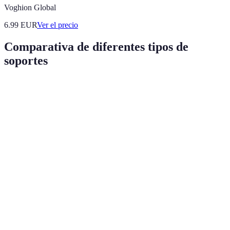
Voghion Global
6.99
EUR
Ver el precio
Comparativa de diferentes tipos de
soportes
Tipo de Soporte
Material
Ventajas
Desventajas
Robusto,
Alta
Puede ser
Soporte de metal
duradero
estabilidad
costoso
Menos
Soporte de
Estético,
Mejora la
resistente
madera
cálido
acústica
que metal
Puede ser
Ideal para
inestable si
Soporte ajustable
Personalizable
diferentes
no se ajusta
alturas
bien