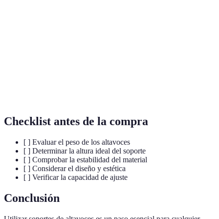
Soporte de
Estructura que mantiene los altavoces en una
altavoces
posición óptima para mejorar el sonido.
Movimiento oscilante que puede afectar la calidad
Vibración
del sonido en los altavoces.
Estudio de cómo el sonido se propaga en diferentes
Acústica
espacios y materiales.
Checklist antes de la compra
[ ] Evaluar el peso de los altavoces
[ ] Determinar la altura ideal del soporte
[ ] Comprobar la estabilidad del material
[ ] Considerar el diseño y estética
[ ] Verificar la capacidad de ajuste
Conclusión
Utilizar soportes de altavoces es un paso esencial para cualquier